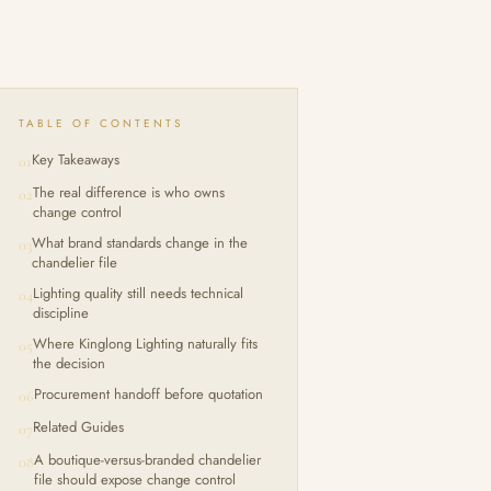
TABLE OF CONTENTS
Key Takeaways
01
The real difference is who owns
02
change control
What brand standards change in the
03
chandelier file
Lighting quality still needs technical
04
discipline
Where Kinglong Lighting naturally fits
05
the decision
Procurement handoff before quotation
06
Related Guides
07
A boutique-versus-branded chandelier
08
file should expose change control