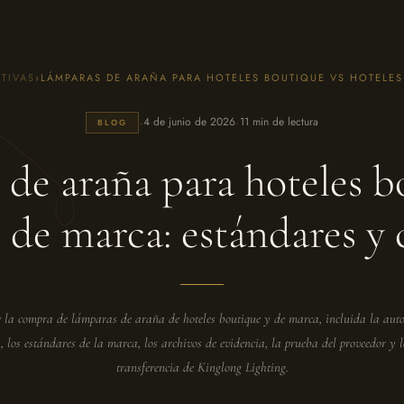
TIVAS
›
LÁMPARAS DE ARAÑA PARA HOTELES BOUTIQUE VS HOTELES
·
·
4 de junio de 2026
11 min de lectura
BLOG
de araña para hoteles b
s de marca: estándares y
la compra de lámparas de araña de hoteles boutique y de marca, incluida la aut
, los estándares de la marca, los archivos de evidencia, la prueba del proveedor y l
transferencia de Kinglong Lighting.