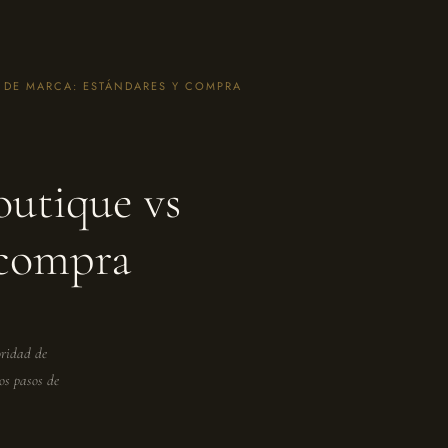
 DE MARCA: ESTÁNDARES Y COMPRA
outique vs
 compra
oridad de
os pasos de