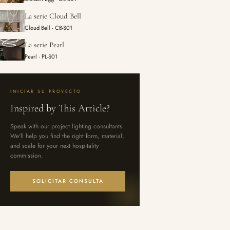
La serie Cloud Bell
Cloud Bell · CB-S01
La serie Pearl
Pearl · PL-S01
INICIAR SU PROYECTO
Inspired by This Article?
Speak with our project lighting consultants.
We'll help you find the right form, material,
and scale for your next hospitality
commission.
SOLICITAR CONSULTA