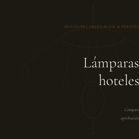
INICIO
›
RECURSOS
›
BLOG & PERSPEC
Lámparas 
hotele
Compare 
aprobación