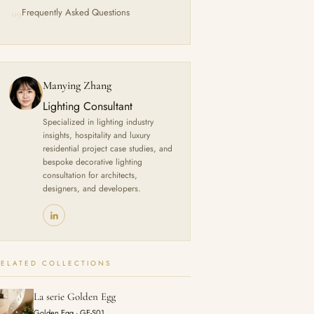
Frequently Asked Questions
09
Manying Zhang
Lighting Consultant
Specialized in lighting industry
insights, hospitality and luxury
residential project case studies, and
bespoke decorative lighting
consultation for architects,
designers, and developers.
RELATED COLLECTIONS
La serie Golden Egg
Golden Egg · GE-S01