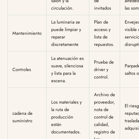
salón y la
de
alrede
circulación.
invitados
las som
La luminaria se
Plan de
Enveje
puede limpiar y
acceso y
visible 
Mantenimiento
reparar
lista de
servici
discretamente
repuestos.
disrupt
La atenuación es
Prueba de
suave, silenciosa
Parpad
Controles
driver y
y lista para la
saltos o
control.
escena.
Archivo de
Los materiales y
proveedor,
El ries
la ruta de
nota de
cadena de
reputac
producción
control de
suministro
traslada
están
calidad,
adquisi
documentados.
registro de