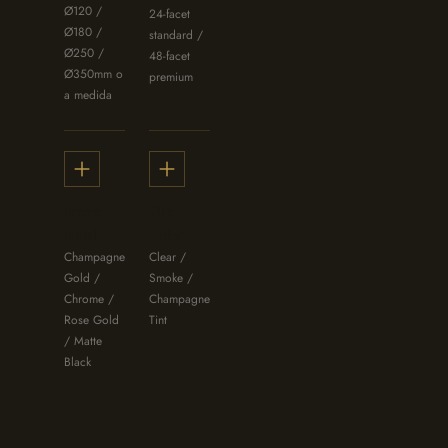
Ø120 /
24-facet
Ø180 /
standard /
Ø250 /
48-facet
Ø350mm o
premium
a medida
Frame
Orb
Finish
Color
Champagne
Clear /
Gold /
Smoke /
Chrome /
Champagne
Rose Gold
Tint
/ Matte
Black