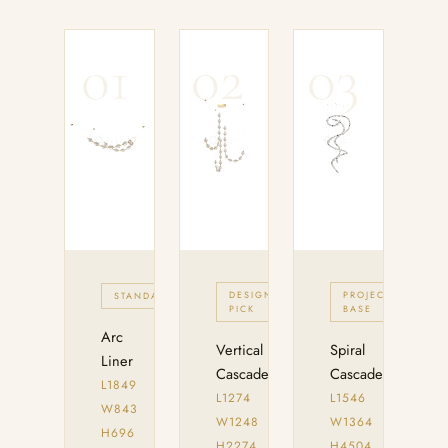
01
02
03
DESIGNER
PROJECT
STANDARD
PICK
BASE
Arc
Vertical
Spiral
Liner
Cascade
Cascade
L1849
L1274
L1546
W843
W1248
W1364
H696
H2274
H4504