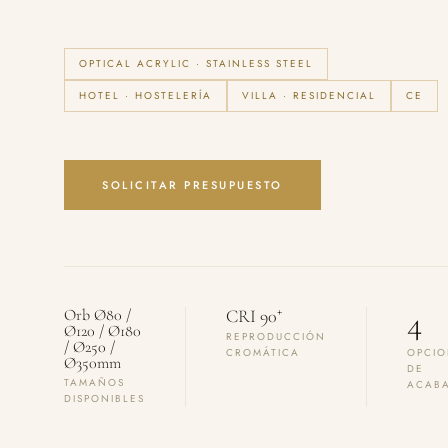
OPTICAL ACRYLIC · STAINLESS STEEL
HOTEL · HOSTELERÍA
VILLA · RESIDENCIAL
CE
SOLICITAR PRESUPUESTO
4
+
Orb Ø80 /
CRI 90
Ø120 / Ø180
REPRODUCCIÓN
/ Ø250 /
CROMÁTICA
OPCIO
Ø350mm
DE
TAMAÑOS
ACAB
DISPONIBLES