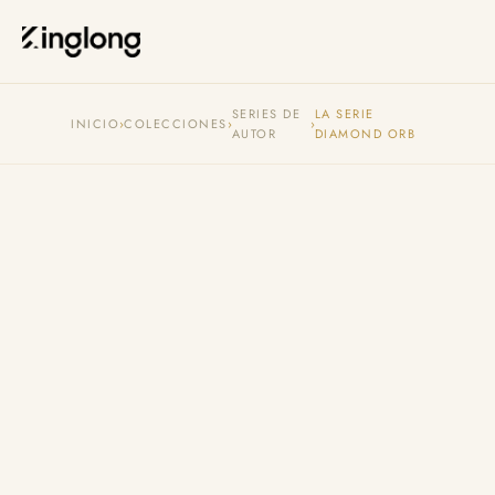
Privacy Policy
Legal Notice
Cookie Policy
Manage Cookies
SERIES DE
LA SERIE
INICIO
›
COLECCIONES
›
›
AUTOR
DIAMOND ORB