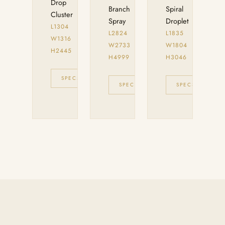
Drop
Branch
Spiral
Cluster
Spray
Droplet
L1304
L2824
L1835
W1316
W2733
W1804
H2445
H4999
H3046
SPECS
CONSULTAR
SPECS
CONSULTAR
SPECS
CO