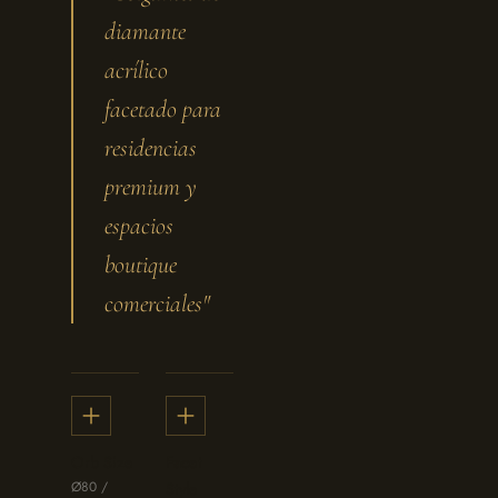
diamante
acrílico
facetado para
residencias
premium y
espacios
boutique
comerciales"
Orb Size
Facet
Ø80 /
Style