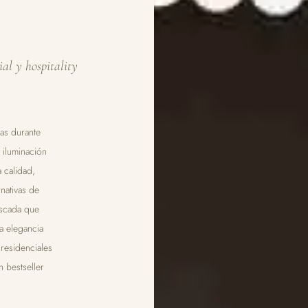
ial y hospitality
ras durante
a iluminación
 calidad,
nativas de
ascada que
ta elegancia
 residenciales
n bestseller