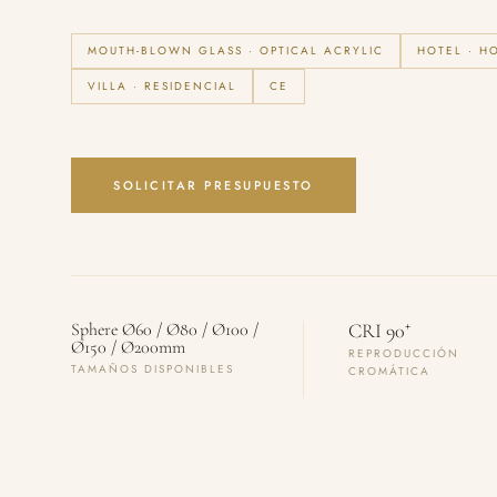
MOUTH-BLOWN GLASS · OPTICAL ACRYLIC
HOTEL · H
VILLA · RESIDENCIAL
CE
SOLICITAR PRESUPUESTO
+
Sphere Ø60 / Ø80 / Ø100 /
CRI 90
Ø150 / Ø200mm
REPRODUCCIÓN
TAMAÑOS DISPONIBLES
CROMÁTICA