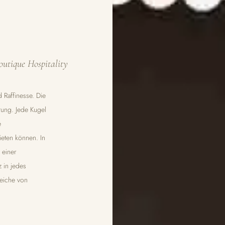
outique Hospitality
d Raffinesse. Die
htung. Jede Kugel
e
eten können. In
 einer
z in jedes
reiche von