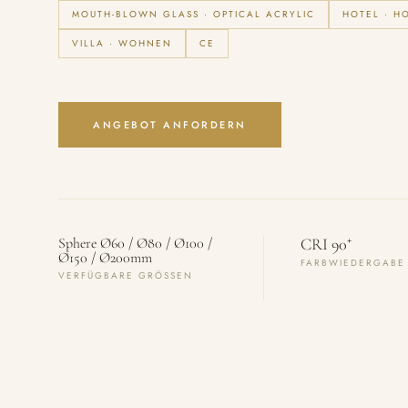
MOUTH-BLOWN GLASS · OPTICAL ACRYLIC
HOTEL · H
VILLA · WOHNEN
CE
ANGEBOT ANFORDERN
+
Sphere Ø60 / Ø80 / Ø100 /
CRI 90
Ø150 / Ø200mm
FARBWIEDERGABE
VERFÜGBARE GRÖSSEN