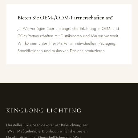
Bieten Sie OEM-/ODM-Partnerschaften an?
Ja. Wir verfügen über umfangreiche Erfahrung in OEM- und
ODM-Partnerschaften mit Distributoren und Marken weltweit.
Wir können unter Ihrer Marke mit individuellem Packaging,
Spezifikationen und exklusiven Designs produzieren.
KINGLONG LIGHTING
Hersteller luxuriöser dekorativer Beleuchtung seit
1993. Maßgefertigte Kronleuchter für die besten
Hotels, Villen und Gewerbeflächen der Welt.