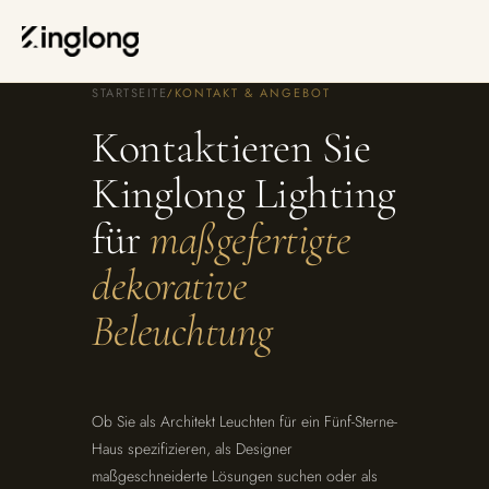
Privacy Policy
Legal Notice
Cookie Policy
Manage Cookies
STARTSEITE
KONTAKT & ANGEBOT
/
Kontaktieren Sie
Kinglong Lighting
für
maßgefertigte
dekorative
Beleuchtung
Ob Sie als Architekt Leuchten für ein Fünf-Sterne-
Haus spezifizieren, als Designer
maßgeschneiderte Lösungen suchen oder als