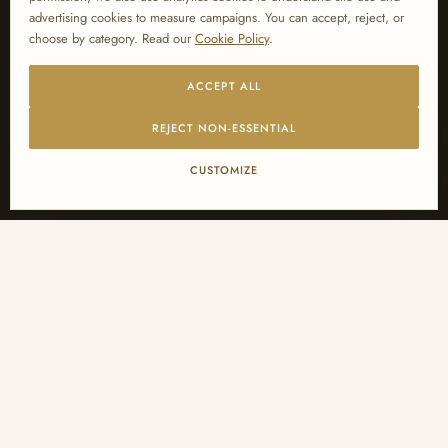
advertising cookies to measure campaigns. You can accept, reject, or
choose by category. Read our
Cookie Policy
.
ACCEPT ALL
REJECT NON-ESSENTIAL
CUSTOMIZE
PARTNERSCHAFTSMODELLE
Drei Wege zur
Zusammenarbeit
Ob Sie fertige Designs mitbringen, Produktanpassung benötigen