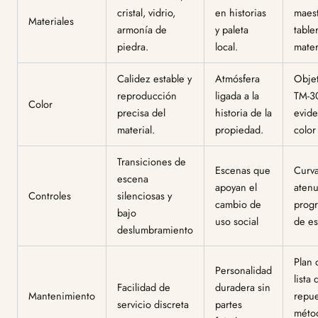
cristal, vidrio,
en historias
maest
Materiales
armonía de
y paleta
table
piedra.
local.
mater
Calidez estable y
Atmósfera
Objet
reproducción
ligada a la
TM-3
Color
precisa del
historia de la
evide
material.
propiedad.
color
Transiciones de
Escenas que
Curv
escena
apoyan el
atenu
Controles
silenciosas y
cambio de
prog
bajo
uso social
de es
deslumbramiento
Plan 
Personalidad
lista 
Facilidad de
duradera sin
Mantenimiento
repue
servicio discreta
partes
méto