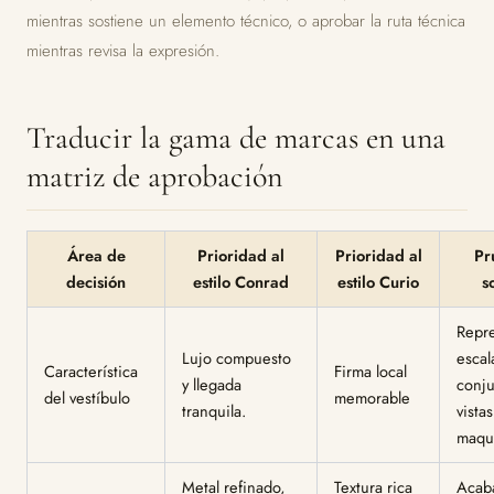
mientras sostiene un elemento técnico, o aprobar la ruta técnica
mientras revisa la expresión.
Traducir la gama de marcas en una
matriz de aprobación
Área de
Prioridad al
Prioridad al
Pr
decisión
estilo Conrad
estilo Curio
s
Repr
Lujo compuesto
escal
Característica
Firma local
y llegada
conju
del vestíbulo
memorable
tranquila.
vista
maqu
Metal refinado,
Textura rica
Acab