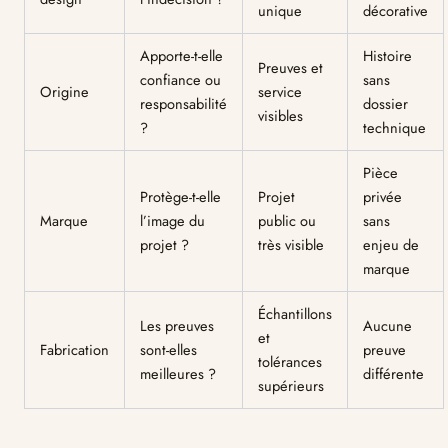
unique
décorative
Apporte-t-elle
Histoire
Preuves et
confiance ou
sans
Origine
service
responsabilité
dossier
visibles
?
technique
Pièce
Protège-t-elle
Projet
privée
Marque
l’image du
public ou
sans
projet ?
très visible
enjeu de
marque
Échantillons
Les preuves
Aucune
et
Fabrication
sont-elles
preuve
tolérances
meilleures ?
différente
supérieurs