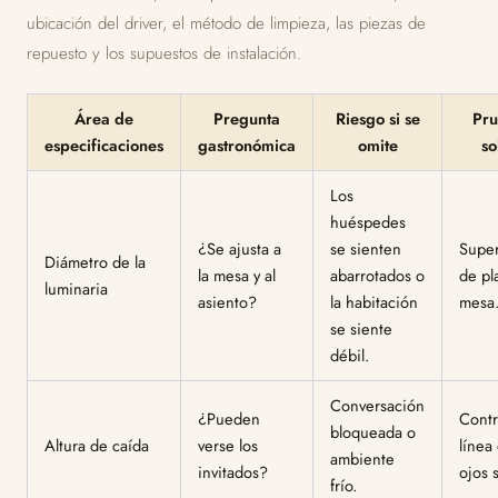
ubicación del driver, el método de limpieza, las piezas de
repuesto y los supuestos de instalación.
Área de
Pregunta
Riesgo si se
Pru
especificaciones
gastronómica
omite
so
Los
huéspedes
¿Se ajusta a
se sienten
Super
Diámetro de la
la mesa y al
abarrotados o
de pl
luminaria
asiento?
la habitación
mesa
se siente
débil.
Conversación
¿Pueden
Contr
bloqueada o
Altura de caída
verse los
línea
ambiente
invitados?
ojos 
frío.