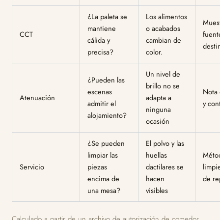
¿La paleta se
Los alimentos
Muest
mantiene
o acabados
CCT
fuent
cálida y
cambian de
desti
precisa?
color.
Un nivel de
¿Pueden las
brillo no se
escenas
Nota 
Atenuación
adapta a
admitir el
y cont
ninguna
alojamiento?
ocasión
¿Se pueden
El polvo y las
limpiar las
huellas
Méto
Servicio
piezas
dactilares se
limpie
encima de
hacen
de re
una mesa?
visibles
Calculado a partir de un archivo de autorización de comedor