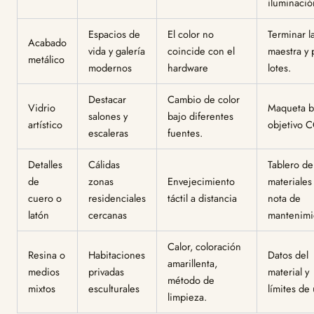
iluminació
Espacios de
El color no
Terminar la
Acabado
vida y galería
coincide con el
maestra y 
metálico
modernos
hardware
lotes.
Destacar
Cambio de color
Vidrio
Maqueta b
salones y
bajo diferentes
artístico
objetivo 
escaleras
fuentes.
Detalles
Cálidas
Tablero de
de
zonas
Envejecimiento
materiales
cuero o
residenciales
táctil a distancia
nota de
latón
cercanas
mantenimi
Calor, coloración
Resina o
Habitaciones
Datos del
amarillenta,
medios
privadas
material y
método de
mixtos
esculturales
límites de
limpieza.