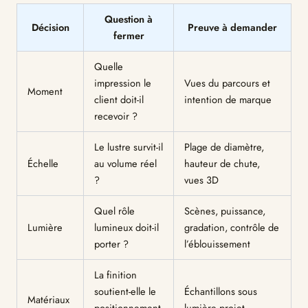
Question à
Décision
Preuve à demander
fermer
Quelle
impression le
Vues du parcours et
Moment
client doit-il
intention de marque
recevoir ?
Le lustre survit-il
Plage de diamètre,
Échelle
au volume réel
hauteur de chute,
?
vues 3D
Quel rôle
Scènes, puissance,
Lumière
lumineux doit-il
gradation, contrôle de
porter ?
l’éblouissement
La finition
soutient-elle le
Échantillons sous
Matériaux
positionnement
lumière projet