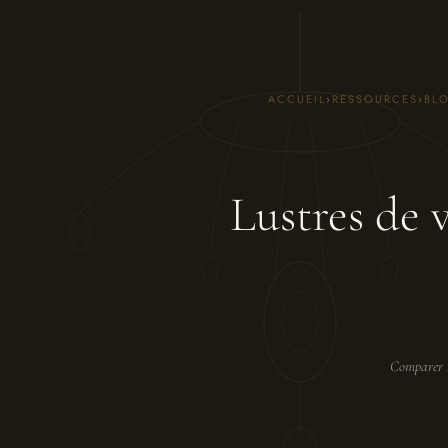
ACCUEIL
›
RESSOURCES
›
BL
Lustres de 
Comparer lu