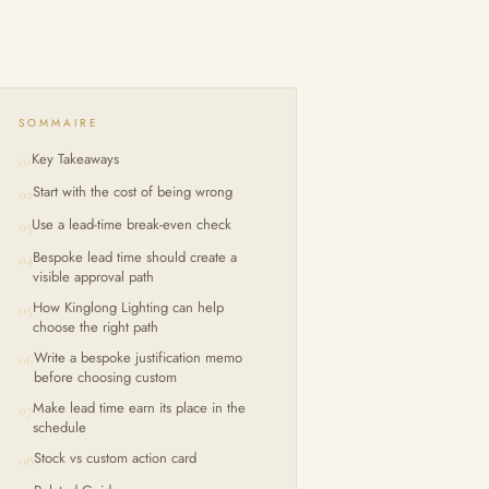
SOMMAIRE
Key Takeaways
01
Start with the cost of being wrong
02
Use a lead-time break-even check
03
Bespoke lead time should create a
04
visible approval path
How Kinglong Lighting can help
05
choose the right path
Write a bespoke justification memo
06
before choosing custom
Make lead time earn its place in the
07
schedule
Stock vs custom action card
08