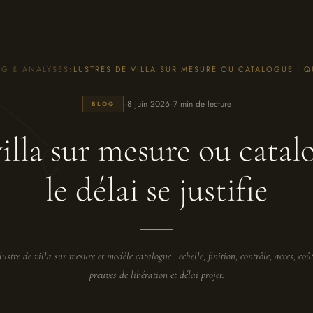
OG & ANALYSES
›
LUSTRES DE VILLA SUR MESURE OU CATALOGUE : QU
·
·
8 juin 2026
7 min de lecture
BLOG
villa sur mesure ou catal
le délai se justifie
stre de villa sur mesure et modèle catalogue : échelle, finition, contrôle, accès, coût
preuves de libération et délai projet.