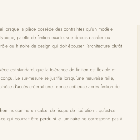
élai lorsque la pièce possède des contraintes qu’un modèle
ypique, palette de finition exacte, vue depuis escalier ou
ôle ou histoire de design qui doit épouser l’architecture plutôt
ièce est standard, que la tolérance de finition est flexible et
é conçu. Le sur-mesure se justifie lorsqu’une mauvaise taille,
thèse d’accès créerait une reprise coûteuse après finition de
hemins comme un calcul de risque de libération : qu’est-ce
t-ce qui pourrait être perdu si le luminaire ne correspond pas à