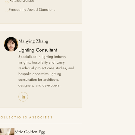
Related Guides
09
Frequently Asked Questions
10
Manying Zhang
Lighting Consultant
Specialized in lighting industry
insights, hospitality and luxury
residential project case studies, and
bespoke decorative lighting
consultation for architects,
designers, and developers.
COLLECTIONS ASSOCIÉES
Série Golden Egg