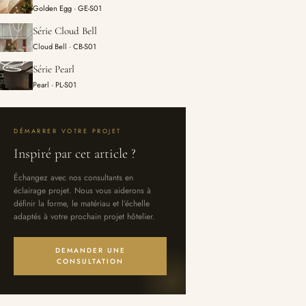
Golden Egg · GE-S01
Série Cloud Bell
Cloud Bell · CB-S01
Série Pearl
Pearl · PL-S01
DÉMARRER VOTRE PROJET
Inspiré par cet article ?
Échangez avec nos consultants en
éclairage projet. Nous vous aiderons à
définir la forme, le matériau et l’échelle
adaptés à votre prochain projet hôtelier.
DEMANDER UNE
CONSULTATION