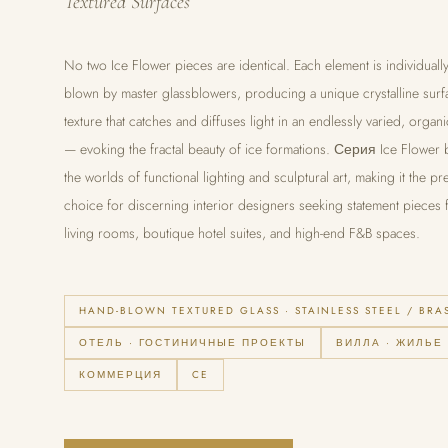
Textured Surfaces
No two Ice Flower pieces are identical. Each element is individuall
blown by master glassblowers, producing a unique crystalline surf
texture that catches and diffuses light in an endlessly varied, organi
— evoking the fractal beauty of ice formations. Серия Ice Flower 
the worlds of functional lighting and sculptural art, making it the pr
choice for discerning interior designers seeking statement pieces fo
living rooms, boutique hotel suites, and high-end F&B spaces.
HAND-BLOWN TEXTURED GLASS · STAINLESS STEEL / BRA
ОТЕЛЬ · ГОСТИНИЧНЫЕ ПРОЕКТЫ
ВИЛЛА · ЖИЛЬЕ
КОММЕРЦИЯ
CE