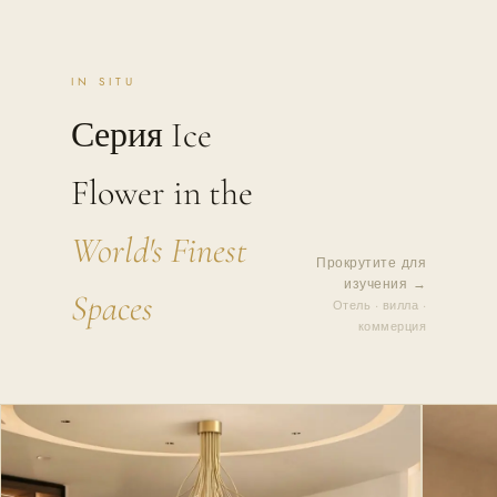
IN SITU
Серия Ice
Flower in the
World's Finest
Прокрутите для
изучения →
Spaces
Отель · вилла ·
коммерция