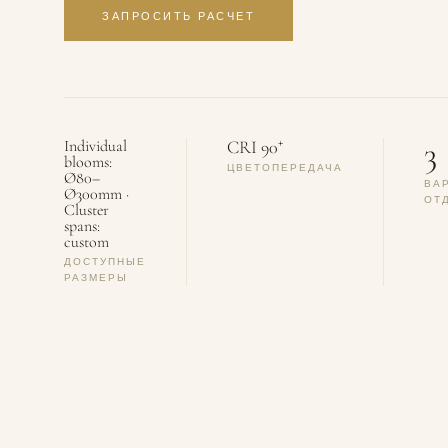
ЗАПРОСИТЬ РАСЧЕТ
3
+
Individual
CRI 90
blooms:
ЦВЕТОПЕРЕДАЧА
Ø80–
ВА
Ø300mm ·
ОТ
Cluster
spans:
custom
ДОСТУПНЫЕ
РАЗМЕРЫ