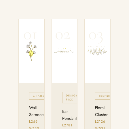
01
02
03
DESIGNER
СТАНДАРТ
TRENDING
PICK
Wall
Floral
Bar
Scronce
Cluster
Pendant
L256
L2126
L2781
W150
W533