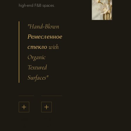
high-end F&B spaces.
· DETAIL
STUDY
"Hand-Blown
Ремесленное
стекло with
Organic
Textured
Surfaces"
Glass
Frame
Color
Finish