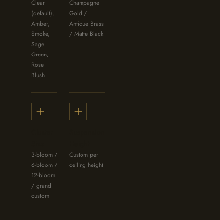
Clear
Champagne
(default),
Gold /
Amber,
Antique Brass
Smoke,
/ Matte Black
Sage
Green,
Rose
Blush
Cluster
Suspension
Size
Height
3-bloom /
Custom per
6-bloom /
ceiling height
12-bloom
/ grand
custom